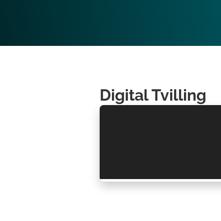
Digital Tvilling