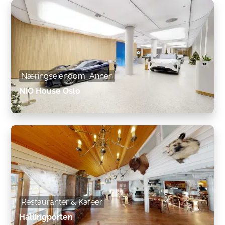
Næringseiendom
Annen
NIO House Oslo
Restauranter & Kafeer
Hallingporten