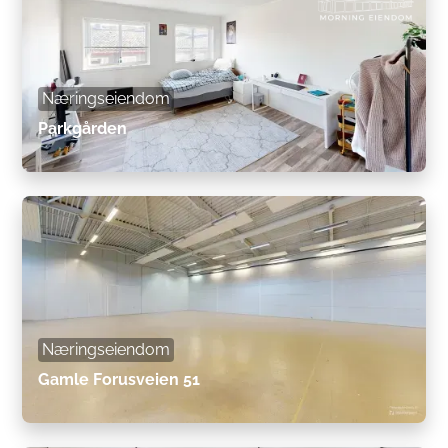
Næringseiendom
Parkgården
Næringseiendom
Gamle Forusveien 51