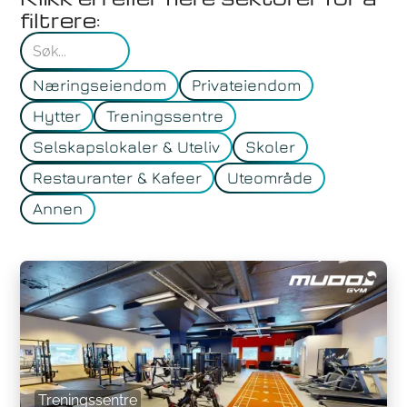
filtrere:
Næringseiendom
Privateiendom
Hytter
Treningssentre
Selskapslokaler & Uteliv
Skoler
Restauranter & Kafeer
Uteområde
Annen
Treningssentre