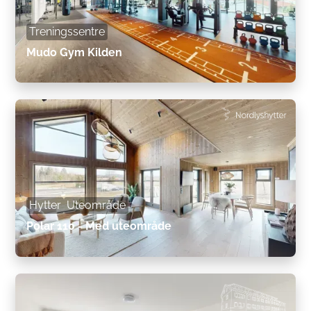
Treningssentre
Mudo Gym Kilden
Hytter
Uteområde
Polar 110 - Med uteområde