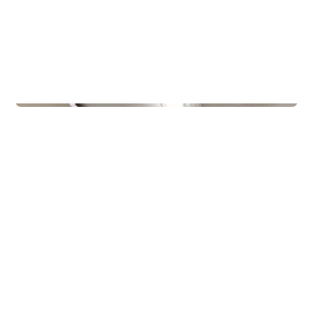
Treningssentre
Gullbring Trening