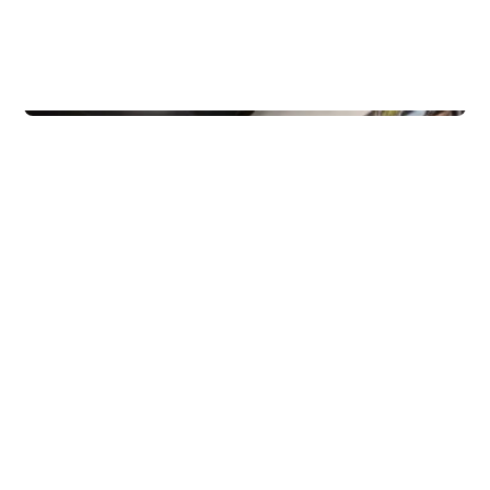
Næringseiendom
Eiendomsspar Inngang