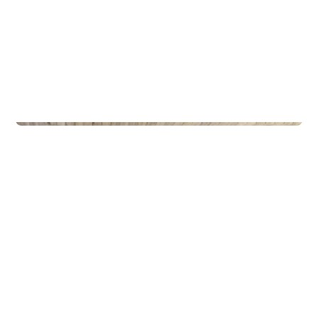
Privateiendom
The Box - ProHemsedal