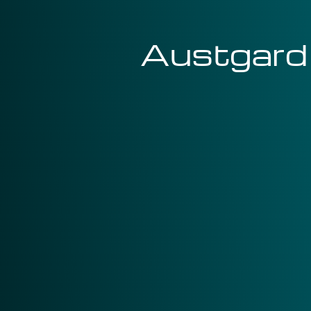
Austgard