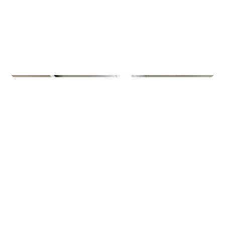
Treningssentre
Gullbring Trening