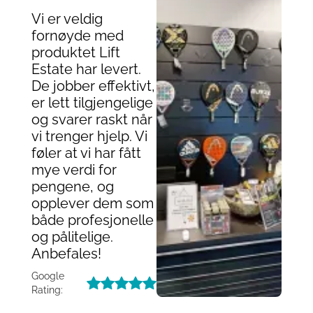
Vi er veldig
fornøyde med
produktet Lift
Estate har levert.
De jobber effektivt,
er lett tilgjengelige
og svarer raskt når
vi trenger hjelp. Vi
føler at vi har fått
mye verdi for
pengene, og
opplever dem som
både profesjonelle
og pålitelige.
Anbefales!
Google
Rating: