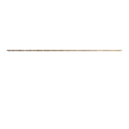
Privateiendom
The Box - ProHemsedal