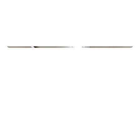
Treningssentre
Gullbring Trening