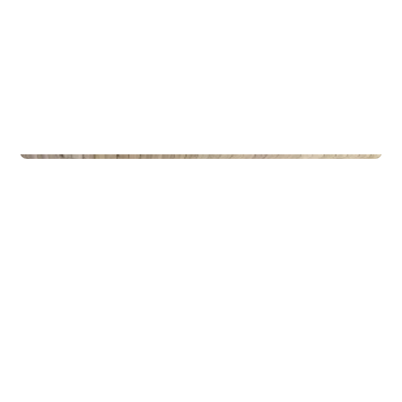
Privateiendom
The Box - ProHemsedal