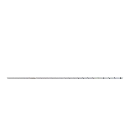
Skoler
Rødde FHS Internat Nordblåst & Sørblåst