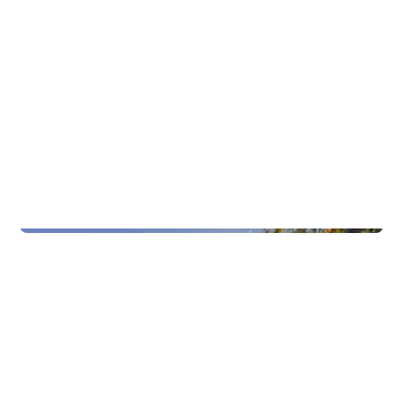
Uteområde
Sørbråten Gård Kjøkkenhagen