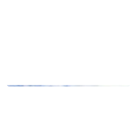
Skoler
Hardanger Folkehøgskule