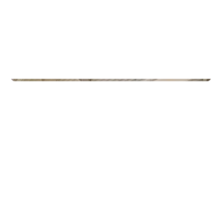
Næringseiendom
Gamle Forusveien 51