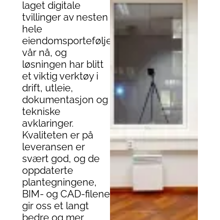
laget digitale
tvillinger av nesten
hele
eiendomsporteføljen
vår nå, og
løsningen har blitt
et viktig verktøy i
drift, utleie,
dokumentasjon og
tekniske
avklaringer.
Kvaliteten er på
leveransen er
svært god, og de
oppdaterte
plantegningene,
BIM- og CAD-filene
gir oss et langt
bedre og mer