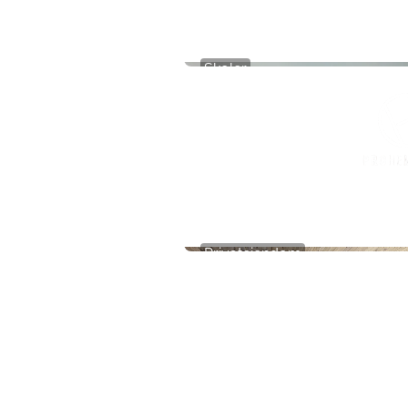
Skoler
Basseng
Privateiendom
The Box - ProHemsedal