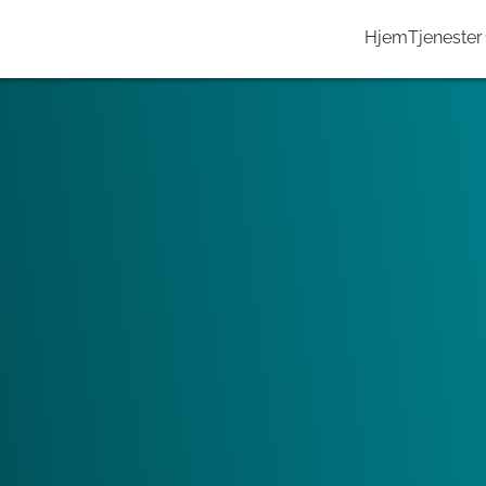
Hjem
Tjenester
løfte frem eiendommen i
ale Tvillinger som et byggteknisk