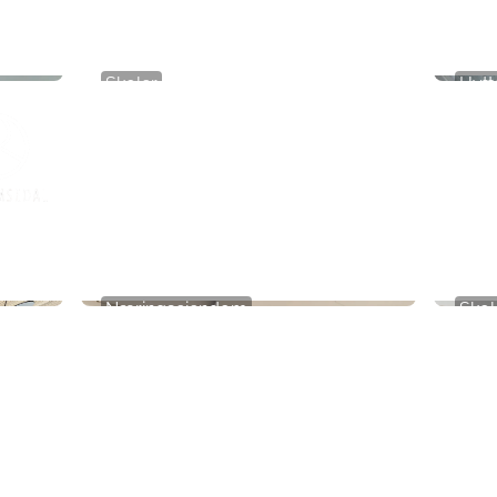
Skoler
Hytt
Internat Primula
Frøy
Næringseiendom
Skol
TheFactory Workshop
Skog