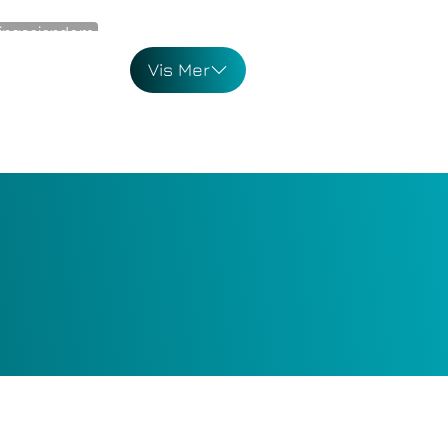
ingseiendom
eien 12
Vis Mer