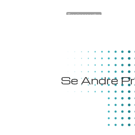
Treningssentre
Gullbring Trening
Se Andre Pr