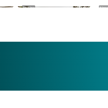
Skoler
Nær
Skoletunet
Jærv