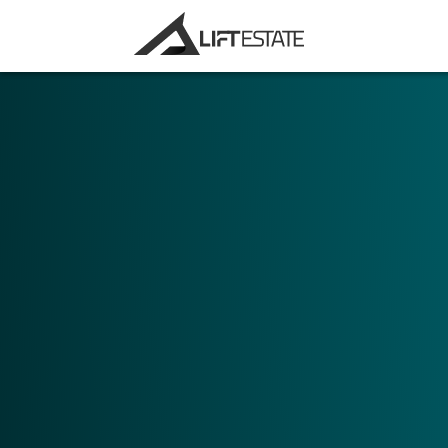
Velg ditt hovedbruksområde. Ønsker du å 
markedsføringsøyemed, eller å bruke Digit
verktøy?