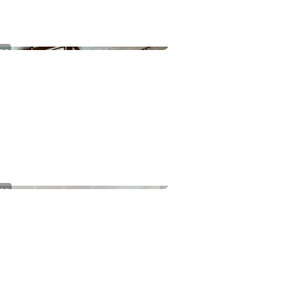
er
a 125
er
ly Internat Lundheim