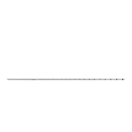
Skoler
Rødde FHS Internat Nordblåst & Sørblåst