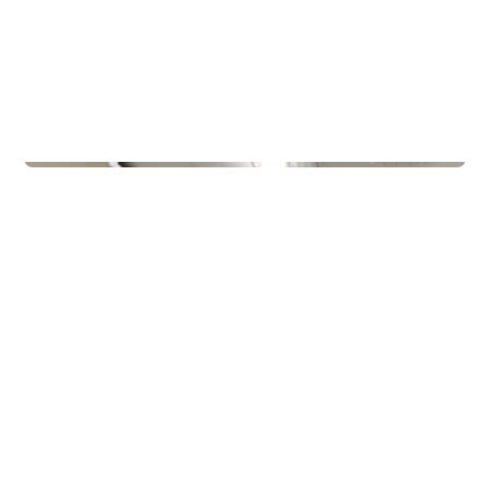
Treningssentre
Gullbring Trening