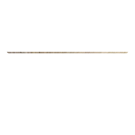
Privateiendom
The Box - ProHemsedal