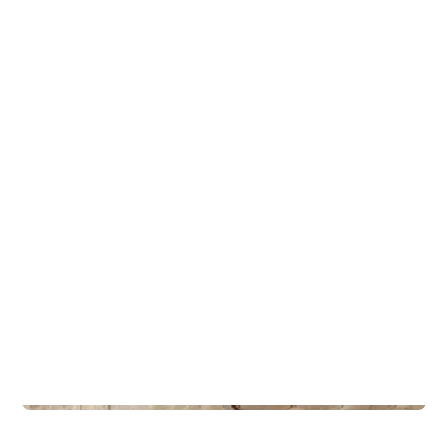
Hytter
Rindalshytte 2
Hytter