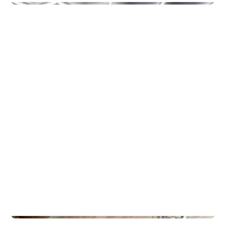
Annen
MOETION