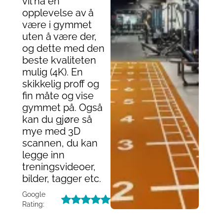
vil ha en
opplevelse av å
være i gymmet
uten å være der,
og dette med den
beste kvaliteten
mulig (4K). En
skikkelig proff og
fin måte og vise
gymmet på. Også
kan du gjøre så
mye med 3D
scannen, du kan
legge inn
treningsvideoer,
bilder, tagger etc.
Google
Rating: