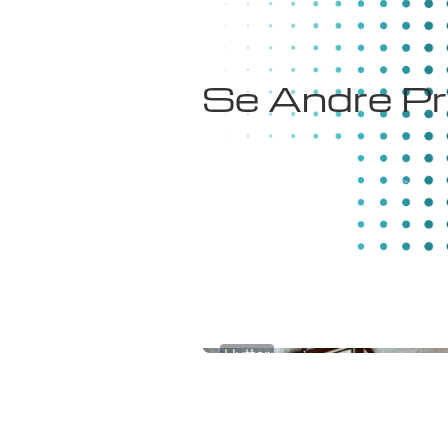
Se Andre Pr
Hytter
Frøya 125