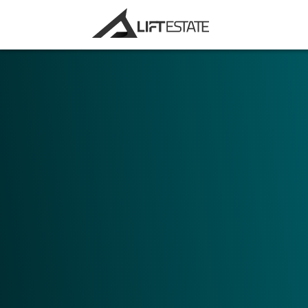
Velg ditt hovedbruksområde. Ønsker du å 
markedsføringsøyemed, eller å bruke Digit
verktøy?