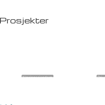
Prosjekter
Næringseiendom
Pri
PiiR Basseng
Fell