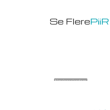
Se Flere
PiiR
Næringseiendom
Gjesterom 7.Etg