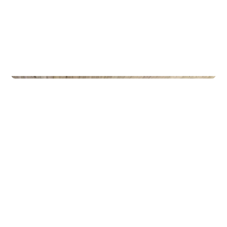
Privateiendom
The Box - ProHemsedal