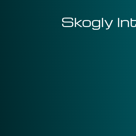
Skogly In