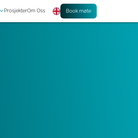
Prosjekter
Om Oss
Book møte