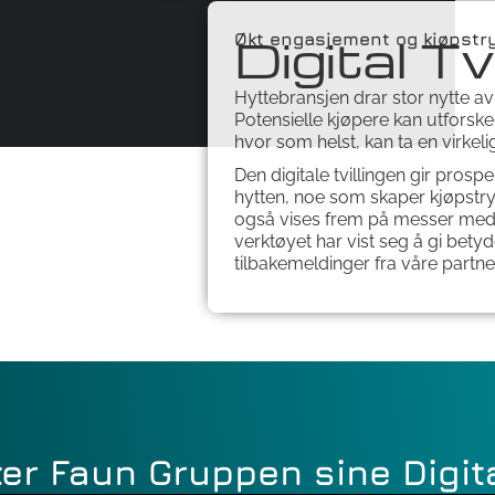
Digital Tvi
Økt engasjement og kjøpstr
Hyttebransjen drar stor nytte av d
Potensielle kjøpere kan utforske 
hvor som helst, kan ta en virkeli
Den digitale tvillingen gir pros
hytten, noe som skaper kjøpstr
også vises frem på messer med V
verktøyet har vist seg å gi bety
tilbakemeldinger fra våre partne
r Faun Gruppen sine Digita