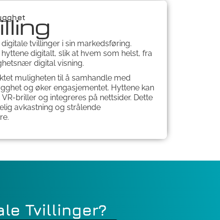
lling
ygghet
igitale tvillinger i sin markedsføring.
hyttene digitalt, slik at hvem som helst, fra
ghetsnær digital visning.
pektet muligheten til å samhandle med
ygghet og øker engasjementet. Hyttene kan
R-briller og integreres på nettsider. Dette
delig avkastning og strålende
re.
le Tvillinger?