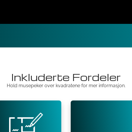
Inkluderte Fordeler
Hold musepeker over kvadratene for mer informasjon.