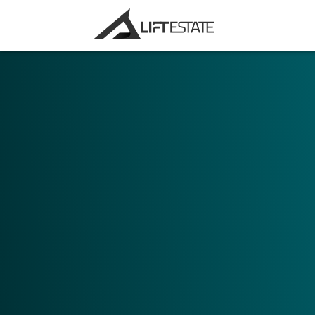
Velg ditt hovedbruksområde. Ønsker du å 
markedsføringsøyemed, eller å bruke Digit
verktøy?