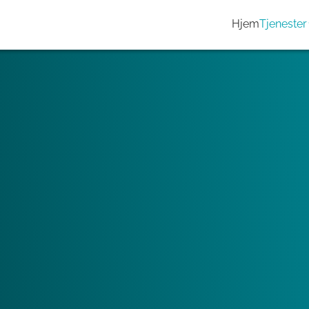
Hjem
Tjenester
løfte frem eiendommen i
ale Tvillinger som et byggteknisk