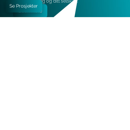
tilpasset til deg og ditt selskap.
Se Prosjekter
Book møte
Kontakt
Epicenter Oslo:
Edvard Storms gate 2, 0166 Oslo
+47 21 05 06 90
kontakt@liftestate.no
Book møte
Sider