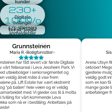
kunder
230+
100%
Digitale
tvillinger
5/5-stjerners
Les på Google
anmeldelser
Grunnsteinen
A
Maria R.
-
Boligforvalter
Sissel
einen har fått levert vår første Digitale
Arena Utsyn fikk 3
vårt fellesareal i Leva Jessheim Park. Vi
oktober! Meget br
utleieboliger i seniorsegmentet og
gjestene mulighet 
veldig ålreit måte å vise frem
veldig godt inntr
ne på. Lift Estate har vært ekstremt
som en kan få til!
"på ballen" hele veien og er veldig
mange gode tips 
arbeidet med. Vi gleder oss til å motta
anbefalinger fra o
tvilling for vårt kommende Leva
 som nå er i bestilling. Anbefales på
e!