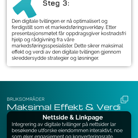
Steg 3:
Den digitale tvillingen er nå optimalisert og
ferdigstilt som et markedsføringsverktøy. Etter
presentasjonsmøtet får oppdragsgiver kostnadsfri
hjelp og rådgivning fra våre
markedsføringsspesialister. Dette sikrer maksimal
effekt og verdi av den digitale tvillingen gjennom
skreddersydde strategier og løsninger.
BRUKSOMRÅDER
Maksimal Effekt & Verdi
Nettside & Linkpage
Integrering av digitale tvillinger på nettsider lar
besøkende utforske eiendommen interaktivt, noe
som øker engasjement og konverteringsrate.