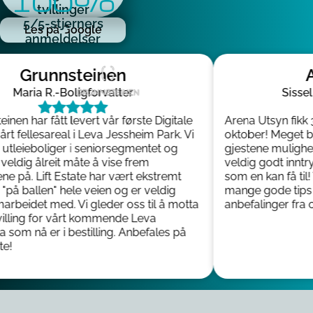
100%
tvillinger
5/5-stjerners
Les på Google
anmeldelser
Grunnsteinen
Ar
Maria R.
-
Boligforvalter
Sissel M
nen har fått levert vår første Digitale
Arena Utsyn fikk 3D-
rt fellesareal i Leva Jessheim Park. Vi
oktober! Meget bra 
leieboliger i seniorsegmentet og
gjestene mulighet ti
ldig ålreit måte å vise frem
veldig godt inntryk
 på. Lift Estate har vært ekstremt
som en kan få til! V
å ballen" hele veien og er veldig
mange gode tips un
beidet med. Vi gleder oss til å motta
anbefalinger fra oss
illing for vårt kommende Leva
om nå er i bestilling. Anbefales på