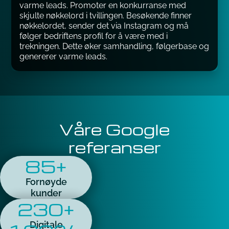
varme leads. Promoter en konkurranse med
skjulte nøkkelord i tvillingen. Besøkende finner
nøkkelordet, sender det via Instagram og må
følger bedriftens profil for å være med i
trekningen. Dette øker samhandling, følgerbase og
genererer varme leads.
Våre Google
referanser
85+
Fornøyde
kunder
230+
Digitale