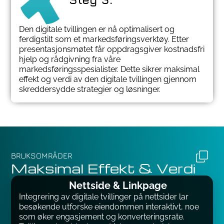
Den digitale tvillingen er nå optimalisert og
ferdigstilt som et markedsføringsverktøy. Etter
presentasjonsmøtet får oppdragsgiver kostnadsfri
hjelp og rådgivning fra våre
markedsføringsspesialister. Dette sikrer maksimal
effekt og verdi av den digitale tvillingen gjennom
skreddersydde strategier og løsninger.
BRUKSOMRÅDER
Maksimal Effekt & Verdi
Nettside & Linkpage
Integrering av digitale tvillinger på nettsider lar
besøkende utforske eiendommen interaktivt, noe
som øker engasjement og konverteringsrate.