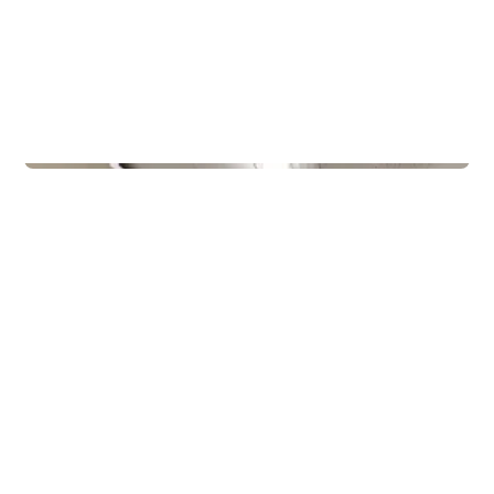
Treningssentre
Gullbring Trening