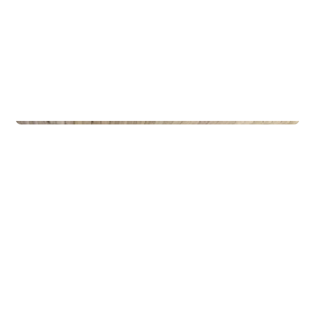
Privateiendom
The Box - ProHemsedal