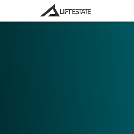
Velg ditt hovedbruksområde. Ønsker du å 
markedsføringsøyemed, eller å bruke Digit
verktøy?