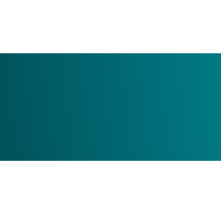
Hundegården
Jærv