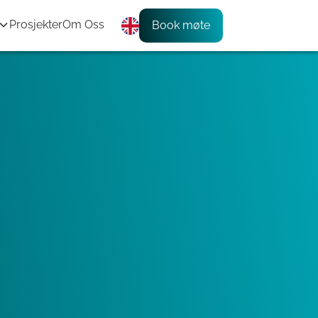
Prosjekter
Om Oss
Book møte