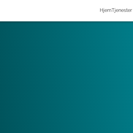
Hjem
Tjenester
løfte frem eiendommen i
ale Tvillinger som et byggteknisk