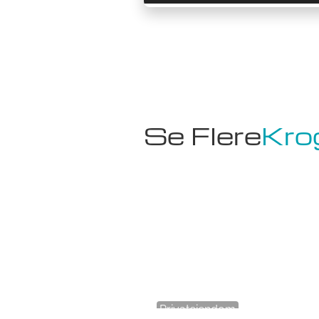
Se Flere
Kro
Privateiendom