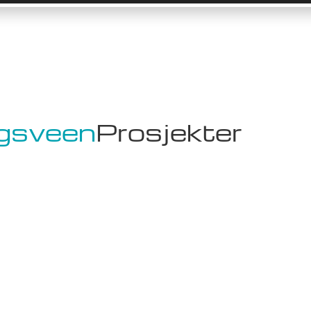
gsveen
Prosjekter