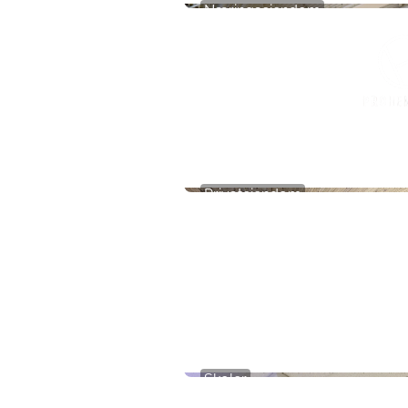
Næringseiendom
Gamle Forusveien 51
Privateiendom
The Box - ProHemsedal
Skoler