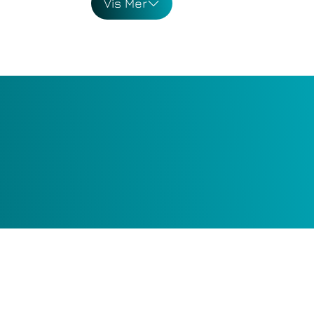
eien 12
Vis Mer