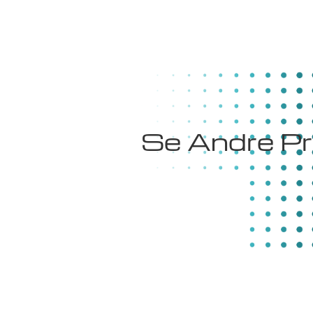
Markveien 31B
Se Andre Pr