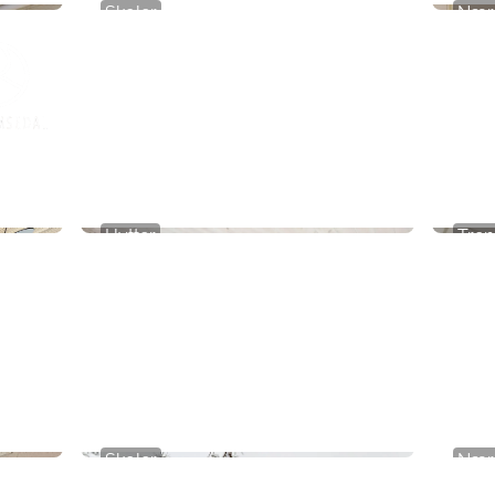
Skoler
Nær
Hardanger Folkehøgskule
Gart
Hytter
Tren
Rindalshytte 1
Sens
Skoler
Nær