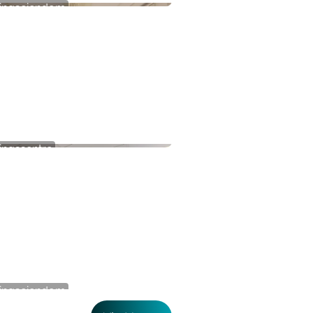
ingseiendom
nerveien 41 - Utleie
ingssentre
e Express
ingseiendom