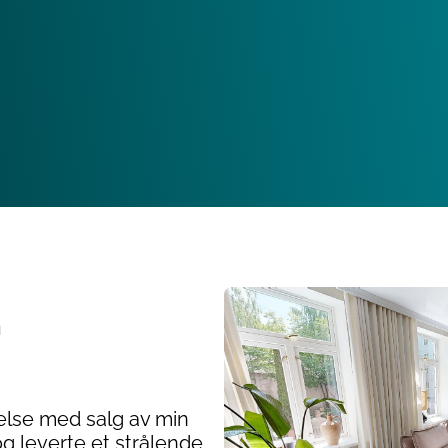
n
delse med salg av min
 og leverte et strålende