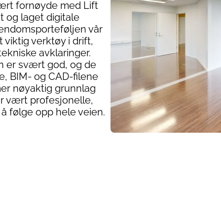
ært fornøyde med Lift
 og laget digitale
eiendomsporteføljen vår
viktig verktøy i drift,
ekniske avklaringer.
n er svært god, og de
e, BIM- og CAD-filene
mer nøyaktig grunnlag
ar vært profesjonelle,
l å følge opp hele veien.