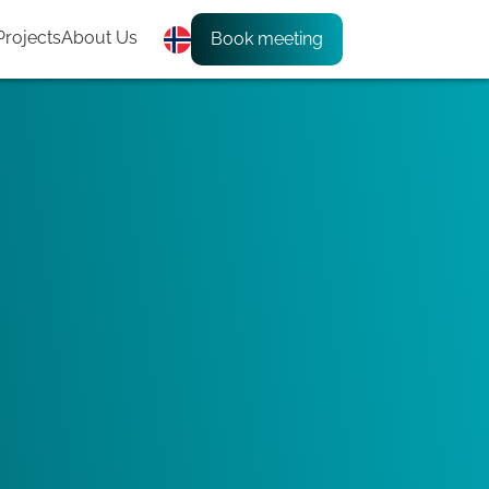
Projects
About Us
Book meeting