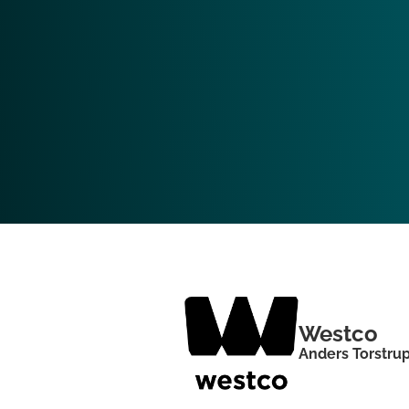
Westco
Anders Torstru