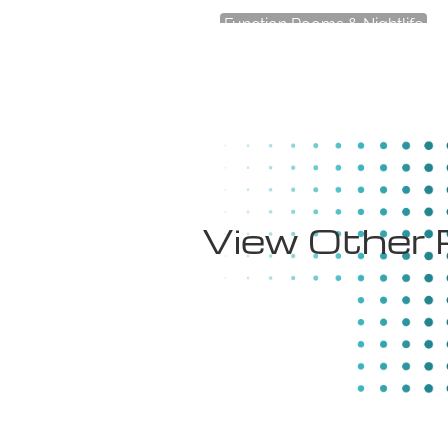
Function Rooms & Nightlife
Eldorado
View Other 