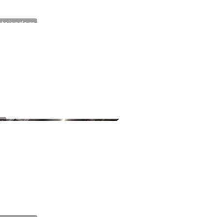
ateiendom
veien 31B
s
24 Fornebu