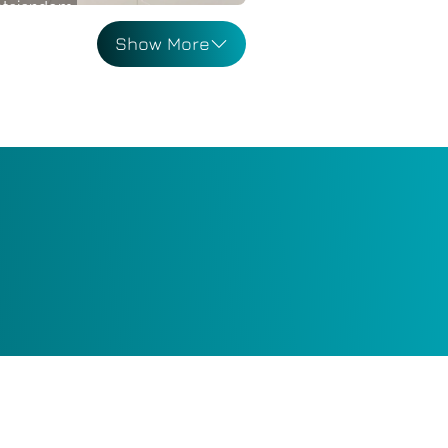
ateiendom
sleilighet 9.Etg
Show More