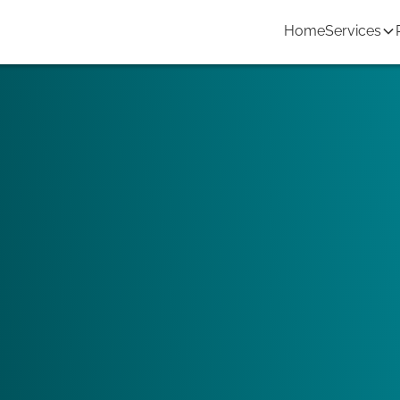
Home
Services
 you want to promote the property
Twins as a construction engineering