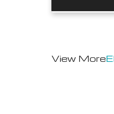
View More
E