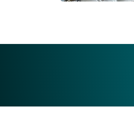
Gyms
FX Fitness Club