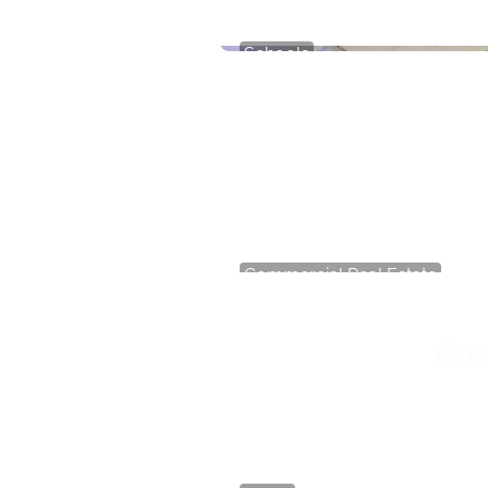
Schools
Gaming & Idrett
Commercial Real Estate
Dronning Åstas gate 2