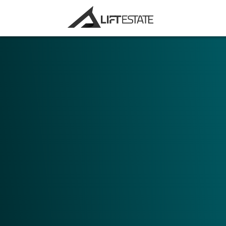
Choose your main area of application. Do
for marketing purposes, or to use Digital 
tool?