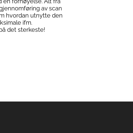
d en fornøyelse. Alt fra
k gjennomføring av scan
 om hvordan utnytte den
aksimale ifm.
å det sterkeste!