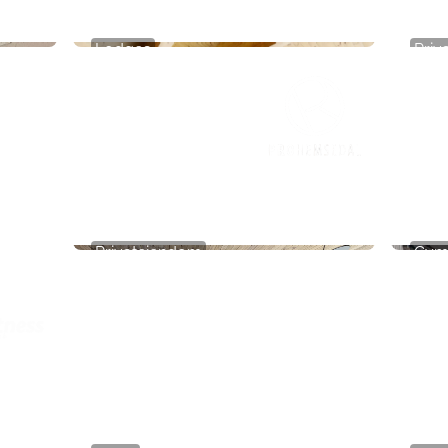
Lodges
Priv
Nordheim
Mark
Privateiendom
Gym
The Box - ProHemsedal
Feel