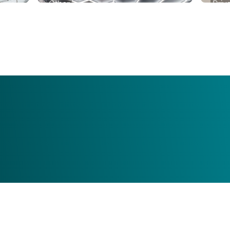
Other
Priv
MOETION
Felle