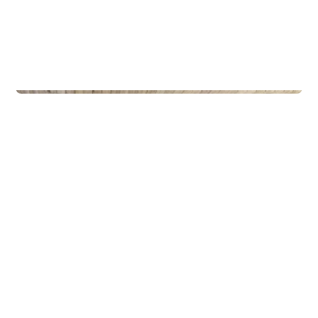
Privateiendom
The Box - ProHemsedal