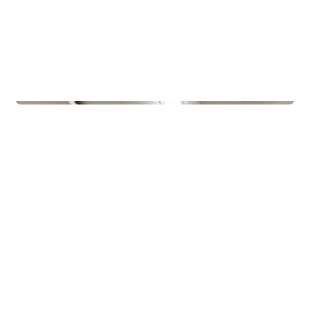
Gyms
Gullbring Trening