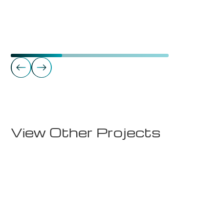
Function Rooms & Nightlife
Sørbråten Gård Selskapslokale
View Other Projects