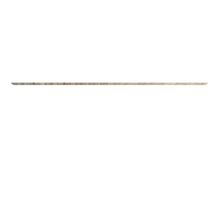
Privateiendom
The Box - ProHemsedal