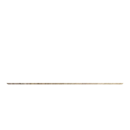
Privateiendom
The Box - ProHemsedal