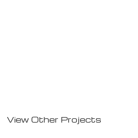
Schools
Skogn FHS Internatbygg
View Other Projects