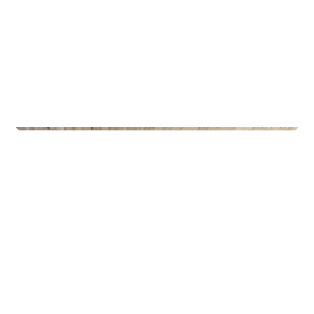
Privateiendom
The Box - ProHemsedal