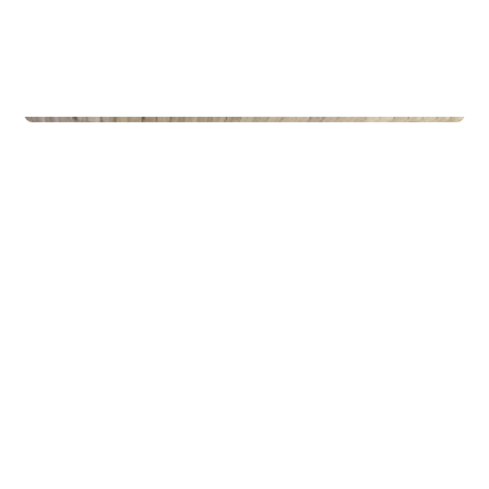
Privateiendom
The Box - ProHemsedal